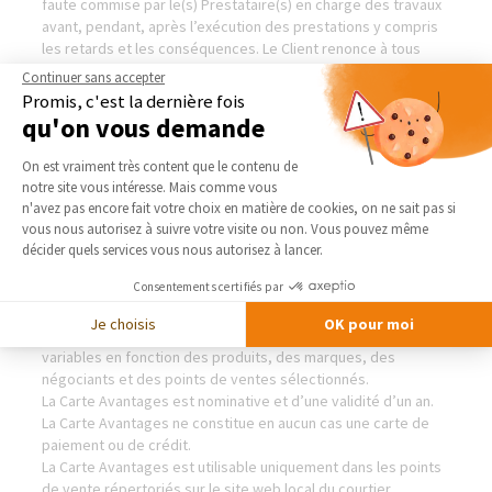
faute commise par le(s) Prestataire(s) en charge des travaux
avant, pendant, après l’exécution des prestations y compris
les retards et les conséquences. Le Client renonce à tous
recours à l’encontre du Courtier.
Continuer sans accepter
Promis, c'est la dernière fois
qu'on vous demande
CARTES AVANTAGES
Plateforme de Gestion du Consentement 
On est vraiment très content que le contenu de
Le Courtier propose au Client la Carte Avantages de Agence
notre site vous intéresse. Mais comme vous
de Sucy-en-Brie lui permettant de bénéficier de tarifs
Axeptio consent
n'avez pas encore fait votre choix en matière de cookies, on ne sait pas si
spécifiques chez des fabricants, négociants en matériaux et
vous nous autorisez à suivre votre visite ou non. Vous pouvez même
prestataires habitat, partenaires du Réseau Agence de Sucy-
décider quels services vous nous autorisez à lancer.
en-Brie.
Consentements certifiés par
Les partenaires référencés accordant ces tarifs spécifiques
sur les produits de leur catalogue sont seuls responsables
Je choisis
OK pour moi
des niveaux de remises accordées. Les remises sont
variables en fonction des produits, des marques, des
négociants et des points de ventes sélectionnés.
La Carte Avantages est nominative et d’une validité d’un an.
La Carte Avantages ne constitue en aucun cas une carte de
paiement ou de crédit.
La Carte Avantages est utilisable uniquement dans les points
de vente répertoriés sur le site web local du courtier.