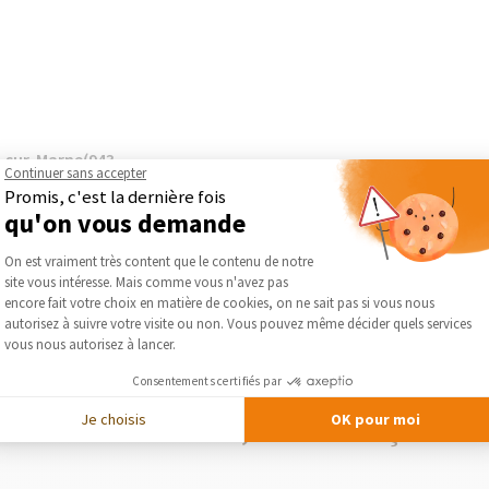
sur-Marne(943...
Continuer sans accepter
Promis, c'est la dernière fois
qu'on vous demande
Plateforme de Gestion du Consentement :
PLUS DE RÉALISATIONS D’AMÉNAGEMENT CUISINE
On est vraiment très content que le contenu de notre
site vous intéresse. Mais comme vous n'avez pas
Axeptio consent
encore fait votre choix en matière de cookies, on ne sait pas si vous nous
autorisez à suivre votre visite ou non. Vous pouvez même décider quels services
vous nous autorisez à lancer.
Consentements certifiés par
Je choisis
OK pour moi
Maison Des Travaux, comment ça marc