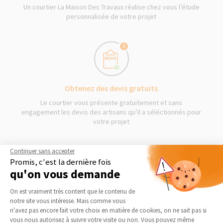
Un courtier La Maison Des Travaux réalise chez vous l’étude
personnalisée de votre projet
2
Obtenez des devis gratuits
Le courtier vous présente gratuitement et sans
engagement les devis des artisans qu’il a séléctionnés pour
votre projet
Continuer sans accepter
3
Promis, c'est la dernière fois
qu'on vous demande
Plateforme de Gestion du Consentement 
On est vraiment très content que le contenu de
Démarrage des travaux
notre site vous intéresse. Mais comme vous
Séléctionnez en toute liberté vos artisans et les travaux
Axeptio consent
n'avez pas encore fait votre choix en matière de cookies, on ne sait pas si
peuvent commencer !
vous nous autorisez à suivre votre visite ou non. Vous pouvez même