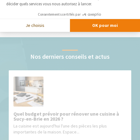
décider quels services vous nous autorisez à lancer.
Consentements certifiés par
DEMANDER UN DEVIS GRATUIT
Je choisis
OK pour moi
Nos derniers conseils et actus
Quel budget prévoir pour rénover une cuisine à
Sucy-en-Brie en 2026 ?
La cuisine est aujourd'hui l'une des pièces les plus
importantes de la maison. Espace...