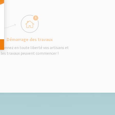
 Personnalisez vos Options
3
Démarrage des travaux
tionnez en toute liberté vos artisans et
les travaux peuvent commencer !