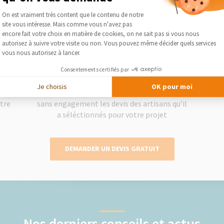
Plateforme de Gestion du Consentement :
On est vraiment très content que le contenu de notre
site vous intéresse. Mais comme vous n'avez pas
Axeptio consent
encore fait votre choix en matière de cookies, on ne sait pas si vous nous
2
autorisez à suivre votre visite ou non. Vous pouvez même décider quels services
vous nous autorisez à lancer.
Consentements certifiés par
Obtenez des devis gratuits
Je choisis
OK pour moi
lise
Le courtier vous présente gratuitement et
Séléc
otre
sans engagement les devis des artisans qu’il
a séléctionnés pour votre projet
DEMANDER UN DEVIS GRATUIT
Nos derniers conseils et actus