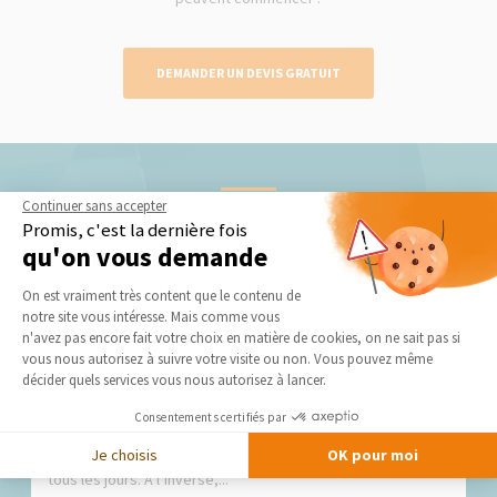
DEMANDER UN DEVIS GRATUIT
Continuer sans accepter
Nos derniers conseils et actus
Promis, c'est la dernière fois
qu'on vous demande
Plateforme de Gestion du Consentement 
On est vraiment très content que le contenu de
notre site vous intéresse. Mais comme vous
Axeptio consent
n'avez pas encore fait votre choix en matière de cookies, on ne sait pas si
vous nous autorisez à suivre votre visite ou non. Vous pouvez même
décider quels services vous nous autorisez à lancer.
Construction garage attenant maison : bien
Consentements certifiés par
prévoir
Je choisis
OK pour moi
Un garage trop petit, mal placé ou mal pensé se remarque
tous les jours. À l’inverse,...