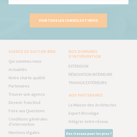
VOIR TOUS LES CONSEILS ET INFOS
AGENCE DE SUCY-EN-BRIE
NOS DOMAINES
D’INTERVENTION
Qui sommes-nous
EXTENSION
Actualités
RÉNOVATION INTÉRIEURE
Notre charte qualité
TRAVAUX EXTÉRIEURS
Partenaires
Trouver une agence
NOS PARTENAIRES
Devenir franchisé
La Maison des Architectes
Foire aux Questions
Expert Bricolage
Conditions générales
Intégrer notre réseau
d’intervention
Mentions légales
Des travaux pour les pros ?