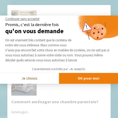
Continuer sans accepter
Promis, c'est la dernière fois
qu'on vous demande
Plateforme de Gestion du Consentement 
On est vraiment très content que le contenu de
Optimiser l'espace d'une chambre de 9m²
notre site vous intéresse. Mais comme vous
Axeptio consent
n'avez pas encore fait votre choix en matière de cookies, on ne sait pas si
Optimiser l’espace d’une chambre...
vous nous autorisez à suivre votre visite ou non. Vous pouvez même
décider quels services vous nous autorisez à lancer.
Consentements certifiés par
Je choisis
OK pour moi
Comment aménager une chambre parentale?
Aménager...