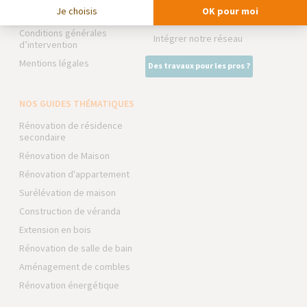
La Maison des Architectes
Je choisis
OK pour moi
Foire aux Questions
Expert Bricolage
Conditions générales
Intégrer notre réseau
d’intervention
Mentions légales
Des travaux pour les pros ?
NOS GUIDES THÉMATIQUES
Rénovation de résidence
secondaire
Rénovation de Maison
Rénovation d'appartement
Surélévation de maison
Construction de véranda
Extension en bois
Rénovation de salle de bain
Aménagement de combles
Rénovation énergétique