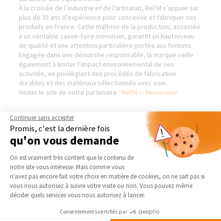
À la croisée de l’industrie et de l’artisanat, Bel’M s’appuie sur
plus de 35 ans d’expérience pour concevoir et fabriquer ses
produits en France. Cette maîtrise de la production, associée
à un véritable savoir-faire menuisier, garantit un haut niveau
de qualité et une attention particulière portée aux finitions.
Engagée dans une démarche responsable, la marque veille
également à limiter l’impact environnemental de ses
activités, en privilégiant des procédés de fabrication
durables et des matériaux sélectionnés avec soin.
Visiter le site de notre partenaire :
Bel'M — Menuiserie
Continuer sans accepter
Promis, c'est la dernière fois
AGENCE DE SUCY-EN-BRIE
NOS DOMAINES
qu'on vous demande
D’INTERVENTION
Qui sommes-nous
Plateforme de Gestion du Consentement 
On est vraiment très content que le contenu de
EXTENSION
Actualités
notre site vous intéresse. Mais comme vous
RÉNOVATION INTÉRIEURE
Axeptio consent
n'avez pas encore fait votre choix en matière de cookies, on ne sait pas si
Notre charte qualité
TRAVAUX EXTÉRIEURS
vous nous autorisez à suivre votre visite ou non. Vous pouvez même
Partenaires
décider quels services vous nous autorisez à lancer.
Trouver une agence
NOS PARTENAIRES
Consentements certifiés par
Devenir franchisé