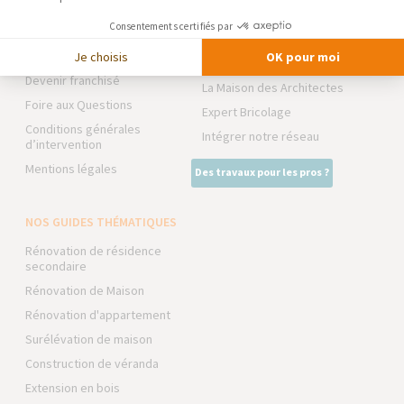
Notre charte qualité
TRAVAUX EXTÉRIEURS
Consentements certifiés par
Partenaires
Trouver une agence
Je choisis
OK pour moi
NOS PARTENAIRES
Devenir franchisé
La Maison des Architectes
Foire aux Questions
Expert Bricolage
Conditions générales
Intégrer notre réseau
d’intervention
Mentions légales
Des travaux pour les pros ?
NOS GUIDES THÉMATIQUES
Rénovation de résidence
secondaire
Rénovation de Maison
Rénovation d'appartement
Surélévation de maison
Construction de véranda
Extension en bois