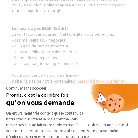
vous, la solution la plus adaptée et nous vous accompagnons
tout au long de votre projet.
Les avantages IN&FI Crédits
En contactant un courtier IN&FI Crédits, vous bénéficiez :
- Des meilleurs taux négociés
- D’un gain de temps important
- D’un conseiller de proximité dédié
- D’une offre comparative
- Un accompagnement personnalisé
Votre courtier La Maison Des Travaux
Visiter le site de notre partenaire :
IN&FI Crédits — Courtier en
Financement
Continuer sans accepter
Promis, c'est la dernière fois
qu'on vous demande
Plateforme de Gestion du Consentement 
On est vraiment très content que le contenu de
AGENCE DE SUCY-EN-BRIE
NOS DOMAINES
D’INTERVENTION
notre site vous intéresse. Mais comme vous
Qui sommes-nous
Axeptio consent
n'avez pas encore fait votre choix en matière de cookies, on ne sait pas si
EXTENSION
vous nous autorisez à suivre votre visite ou non. Vous pouvez même
Actualités
décider quels services vous nous autorisez à lancer.
RÉNOVATION INTÉRIEURE