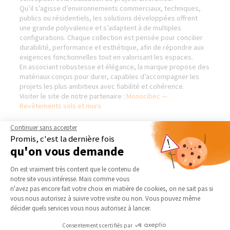
Qu’il s’agisse d’environnements commerciaux, techniques,
publics ou résidentiels, les solutions développées offrent
une grande polyvalence et s’adaptent à de multiples
configurations. Chaque collection est pensée pour concilier
durabilité, performance et esthétique, afin de répondre aux
exigences fonctionnelles tout en valorisant les espaces.
En associant robustesse et élégance, la marque propose des
matériaux conçus pour durer, capables d’accompagner les
projets les plus ambitieux avec fiabilité et cohérence.
Visiter le site de notre partenaire :
Monocibec —
Revêtements sols et murs
Continuer sans accepter
Promis, c'est la dernière fois
qu'on vous demande
AGENCE DE SUCY-EN-BRIE
NOS DOMAINES
D’INTERVENTION
Plateforme de Gestion du Consentement 
Qui sommes-nous
On est vraiment très content que le contenu de
EXTENSION
notre site vous intéresse. Mais comme vous
Actualités
Axeptio consent
n'avez pas encore fait votre choix en matière de cookies, on ne sait pas si
RÉNOVATION INTÉRIEURE
Notre charte qualité
vous nous autorisez à suivre votre visite ou non. Vous pouvez même
TRAVAUX EXTÉRIEURS
décider quels services vous nous autorisez à lancer.
Partenaires
Trouver une agence
NOS PARTENAIRES
Consentements certifiés par